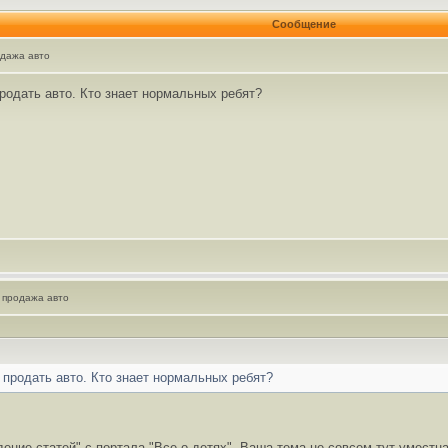
Сообщение
дажа авто
родать авто. Кто знает нормальных ребят?
 продажа авто
 продать авто. Кто знает нормальных ребят?
ние статей" с портала "Все о детях". Ваша тема не совсем тут уместна