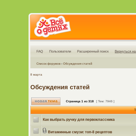
FAQ
Пользователи
Расширенный поиск
Вернуться на
Список форумов
‹
Обсуждения статей
8 марта
Обсуждения статей
Страница
1
из
318
[ Тем: 7946 ]
Т
Как выбрать ручку для первоклассника
Витаминные смузи: топ-8 рецептов