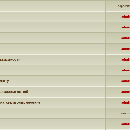
серафи
admi
admi
admi
admi
зависимости
admi
admi
мнату
admi
здоровье детей!
admi
ка, симптомы, лечение
admi
kirasa
admi