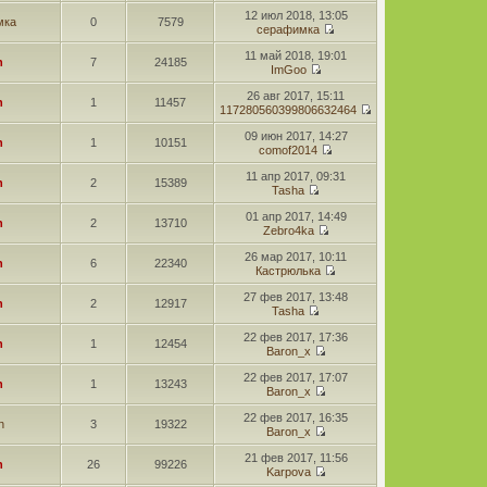
12 июл 2018, 13:05
мка
0
7579
серафимка
11 май 2018, 19:01
n
7
24185
ImGoo
26 авг 2017, 15:11
n
1
11457
117280560399806632464
09 июн 2017, 14:27
n
1
10151
comof2014
11 апр 2017, 09:31
n
2
15389
Tasha
01 апр 2017, 14:49
n
2
13710
Zebro4ka
26 мар 2017, 10:11
n
6
22340
Кастрюлька
27 фев 2017, 13:48
n
2
12917
Tasha
22 фев 2017, 17:36
n
1
12454
Baron_x
22 фев 2017, 17:07
n
1
13243
Baron_x
22 фев 2017, 16:35
n
3
19322
Baron_x
21 фев 2017, 11:56
n
26
99226
Karpova