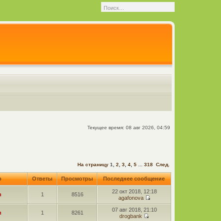
Текущее время: 08 авг 2026, 04:59
На страницу
1
,
2
,
3
,
4
,
5
...
318
След.
р
Ответы
Просмотры
Последнее сообщение
22 окт 2018, 12:18
n
1
8516
agafonova
07 авг 2018, 21:10
n
1
8261
drogbank