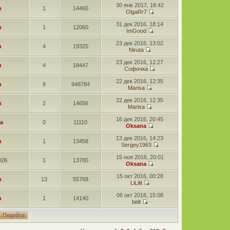
30 янв 2017, 18:42
n
1
14460
OlgaRr7
31 дек 2016, 18:14
n
1
12060
ImGood
23 дек 2016, 13:02
n
4
19325
Niruta
23 дек 2016, 12:27
n
4
18447
Софочка
22 дек 2016, 12:35
n
8
948784
Marisa
22 дек 2016, 12:35
n
2
14656
Marisa
16 дек 2016, 20:45
a
0
11110
Oksana
13 дек 2016, 14:23
n
1
13458
Sergey1963
15 ноя 2016, 20:01
026
1
13780
Oksana
15 окт 2016, 00:28
n
13
55768
LiLilit
06 окт 2016, 15:08
n
1
14140
belt