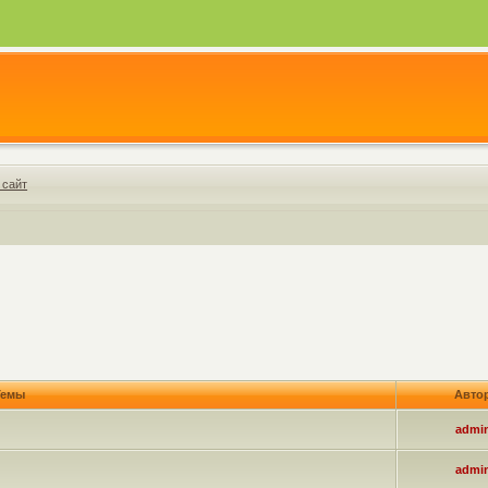
 сайт
емы
Авто
admi
admi