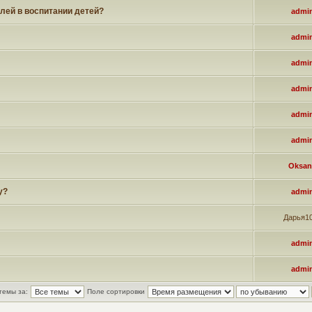
лей в воспитании детей?
admi
admi
admi
admi
admi
admi
Oksan
у?
admi
Дарья1
admi
admi
темы за:
Поле сортировки