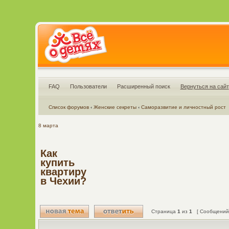
FAQ
Пользователи
Расширенный поиск
Вернуться на сайт
Список форумов
‹
Женские секреты
‹
Саморазвитие и личностный рост
8 марта
Как
купить
квартиру
в Чехии?
Страница
1
из
1
[ Сообщений: