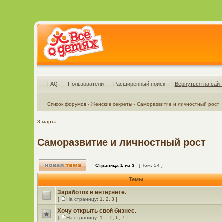
FAQ
Пользователи
Расширенный поиск
Вернуться на сайт
Список форумов
‹
Женские секреты
‹
Саморазвитие и личностный рост
8 марта
Саморазвитие и личностный рост
Страница
1
из
3
[ Тем: 54 ]
Темы
Заработок в интернете.
[
На страницу:
1
,
2
,
3
]
Хочу открыть свой бизнес.
[
На страницу:
1
...
5
,
6
,
7
]