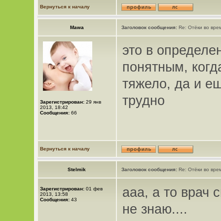
Вернуться к началу
Mawa
Заголовок сообщения:
Re: Отёки во вре
это в определе
понятным, когд
тяжело, да и ещ
трудно
Зарегистрирован:
29 янв
2013, 18:42
Сообщения:
66
Вернуться к началу
Stelmik
Заголовок сообщения:
Re: Отёки во вре
ааа, а то врач 
Зарегистрирован:
01 фев
2013, 13:58
Сообщения:
43
не знаю....