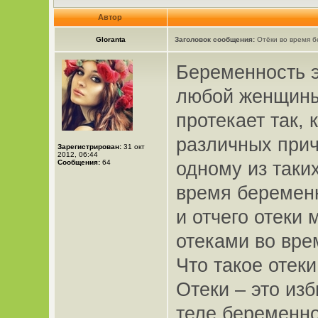
Автор
Gloranta
Заголовок сообщения:
Отёки во время б
Беременность э
любой женщины
протекает так, 
различных прич
Зарегистрирован:
31 окт
2012, 06:44
Сообщения:
64
одному из таки
время беремен
и отчего отеки 
отеками во вре
Что такое отек
Отеки – это из
теле беременн