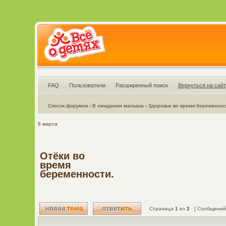
FAQ
Пользователи
Расширенный поиск
Вернуться на сайт
Список форумов
‹
В ожидании малыша
‹
Здоровье во время беременно
8 марта
Отёки во
время
беременности.
Страница
1
из
2
[ Сообщений: