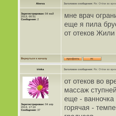
Aleeva
Заголовок сообщения:
Re: Отёки во вре
мне врач огран
Зарегистрирован:
04 май
2013, 00:51
Сообщения:
2
еще я пила бру
от отеков Жили
Вернуться к началу
irinka
Заголовок сообщения:
Re: Отёки во вре
от отеков во в
массаж ступней
еще - ванночка
Зарегистрирован:
04 апр
горячая - темп
2013, 17:10
Сообщения:
37