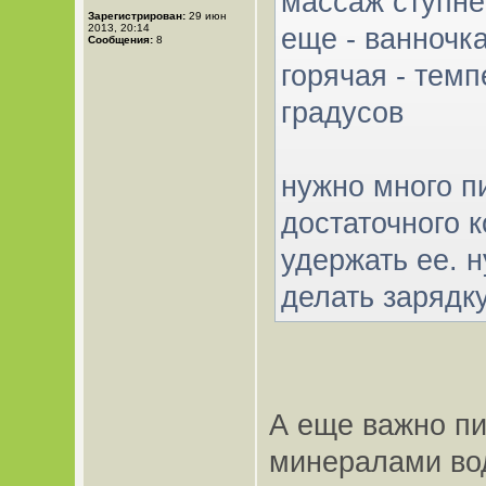
массаж ступне
Зарегистрирован:
29 июн
2013, 20:14
еще - ванночк
Сообщения:
8
горячая - тем
градусов
нужно много пи
достаточного к
удержать ее. н
делать зарядк
А еще важно п
минералами вод