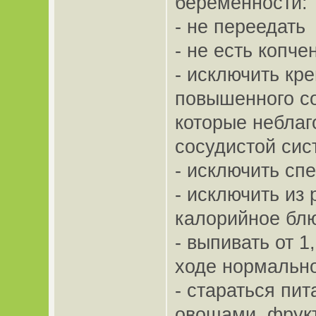
беременности:
- не переедать
- не есть копче
- исключить кре
повышенного со
которые неблаг
сосудистой сис
- исключить сп
- исключить из
калорийное бл
- выпивать от 1
ходе нормальн
- стараться пи
овощами, фрук