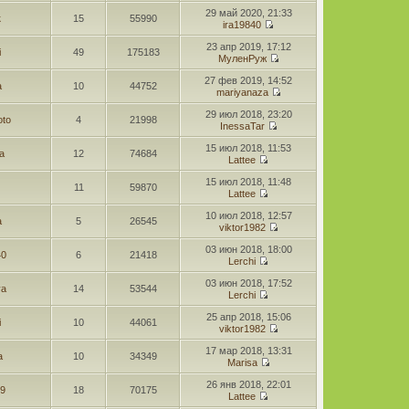
29 май 2020, 21:33
к
15
55990
ira19840
23 апр 2019, 17:12
i
49
175183
МуленРуж
27 фев 2019, 14:52
a
10
44752
mariyanaza
29 июл 2018, 23:20
oto
4
21998
InessaTar
15 июл 2018, 11:53
a
12
74684
Lattee
15 июл 2018, 11:48
11
59870
Lattee
10 июл 2018, 12:57
a
5
26545
viktor1982
03 июн 2018, 18:00
40
6
21418
Lerchi
03 июн 2018, 17:52
ya
14
53544
Lerchi
25 апр 2018, 15:06
i
10
44061
viktor1982
17 мар 2018, 13:31
a
10
34349
Marisa
26 янв 2018, 22:01
29
18
70175
Lattee