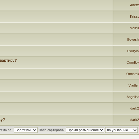
Anett
Krisst
Malini
Illovas
luxuryl
квартиру?
Сornflo
Onnatal
Vladle
Angelin
dark
ку?
dark
темы за:
Поле сортировки