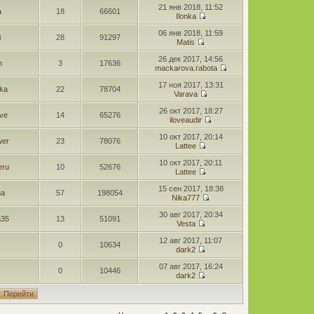
21 янв 2018, 11:52
a
18
66601
Ilonka
06 янв 2018, 11:59
i
28
91297
Matis
26 дек 2017, 14:56
n
3
17636
mackarova.rabota
17 ноя 2017, 13:31
hka
22
78704
Varava
26 окт 2017, 18:27
ove
14
65276
iloveaudir
10 окт 2017, 20:14
wer
23
78076
Lattee
10 окт 2017, 20:11
eru
10
52676
Lattee
15 сен 2017, 18:38
na
57
198054
Nika777
30 авг 2017, 20:34
a35
13
51091
Vestа
12 авг 2017, 11:07
2
0
10634
dark2
07 авг 2017, 16:24
2
0
10446
dark2