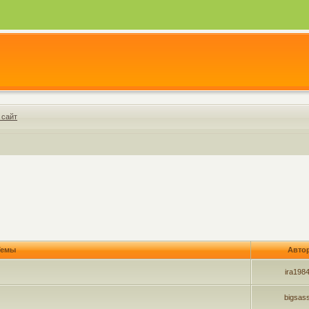
 сайт
емы
Авто
ira198
bigsas