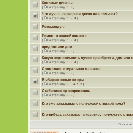
Кожаные диваны.
[
На страницу:
1
,
2
]
Что лучше, паркерная доска или ламинат?
[
На страницу:
1
,
2
,
3
]
Рекомендую
Ремонт в ванной комнате
[
На страницу:
1
,
2
,
3
]
предложили дом
[
На страницу:
1
,
2
]
Какую недвижимость лучше приобрести, дом или 
[
На страницу:
1
,
2
,
3
]
Сломалась стиральная машинка
[
На страницу:
1
,
2
]
Выбираю новые шторы
[
На страницу:
1
...
4
,
5
,
6
]
Стабилизатор напряжения.
[
На страницу:
1
,
2
]
Кто уже заказывал с полусухой стяжкой пола?
Кто-нибудь заказывал в квартиру полусухую стяж
Показать 