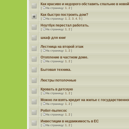
Как красиво и недорого обставить спальню в ново
[
На страницу:
1
,
2
]
Как быстро построить дом?
[
На страницу:
1
,
2
,
3
,
4
,
5
]
Ноутбук перестал работать.
[
На страницу:
1
,
2
]
шкаф для книг
Лестница на второй этаж
[
На страницу:
1
,
2
]
Отопление в частном доме.
[
На страницу:
1
,
2
]
Бытовая техника.
Люстры потолочные
Кровать в детскую
[
На страницу:
1
,
2
]
Можно ли взять кредит на жилье с государственн
[
На страницу:
1
,
2
]
Робот-пылесос
[
На страницу:
1
,
2
]
Инвестиции в недвижимость в ЕС
[
На страницу:
1
,
2
]