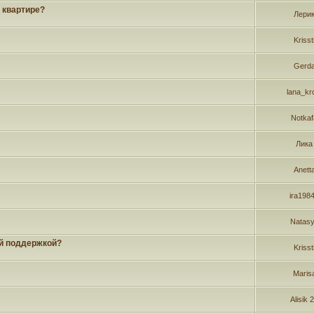
й квартире?
Лери
Krisst
Gerd
lana_kr
Notkaf
Лика
Anett
ira198
Natas
ой поддержкой?
Krisst
Maris
Alisik 