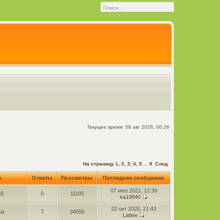
Текущее время: 08 авг 2026, 00:26
На страницу
1
,
2
,
3
,
4
,
5
...
9
След.
р
Ответы
Просмотры
Последнее сообщение
07 июл 2021, 12:39
40
0
11105
ira19840
02 окт 2020, 21:43
sa
7
34055
Lattee