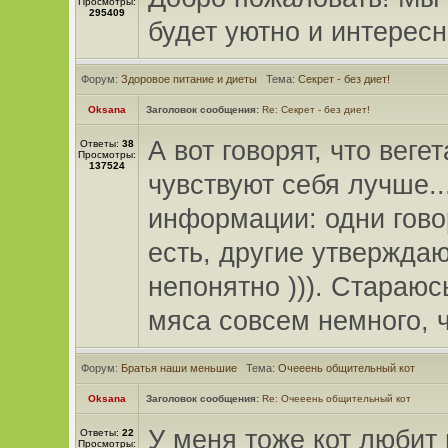
Просмотры:
295409
будет уютно и интересн
Форум:
Здоровое питание и диеты
Тема:
Секрет - без диет!
Oksana
Заголовок сообщения:
Re: Секрет - без диет!
А вот говорят, что вег
Ответы:
38
Просмотры:
137524
чувствуют себя лучше..
информации: одни гово
есть, другие утверждают
непонятно ))). Стараюс
мяса совсем немного, ч
Форум:
Братья наши меньшие
Тема:
Очееень общительный кот
Oksana
Заголовок сообщения:
Re: Очееень общительный кот
У меня тоже кот любит 
Ответы:
22
Просмотры: