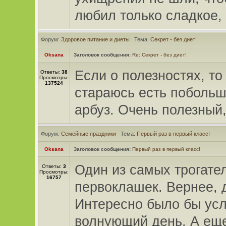
любил только сладкое,
Форум:
Здоровое питание и диеты
Тема:
Секрет - без диет!
Oksana
Заголовок сообщения:
Re: Секрет - без диет!
Если о полезностях, то
Ответы:
38
Просмотры:
137524
стараюсь есть поболь
арбуз. Очень полезный,
Форум:
Семейные праздники
Тема:
Первый раз в первый класс!
Oksana
Заголовок сообщения:
Первый раз в первый класс!
Один из самых трогате
Ответы:
3
Просмотры:
16757
первоклашек. Вернее, 
Интересно было бы усл
волнующий день. А еще