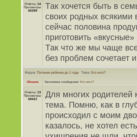
Так хочется быть в се
Ответы:
14
Просмотры:
60399
своих родных всякими в
сейчас половина проду
приготовить «вкусные»
Так что же мы чаще вс
без проблем сочетает и 
Форум:
Питание ребенка до 1 года
Тема:
Кто кого?
Oksana
Заголовок сообщения:
Кто кого?
Для многих родителей 
Ответы:
13
Просмотры:
68421
тема. Помню, как в глу
происходил с моим дво
казалось, не хотел есть
ухищрения не шли, чтоб