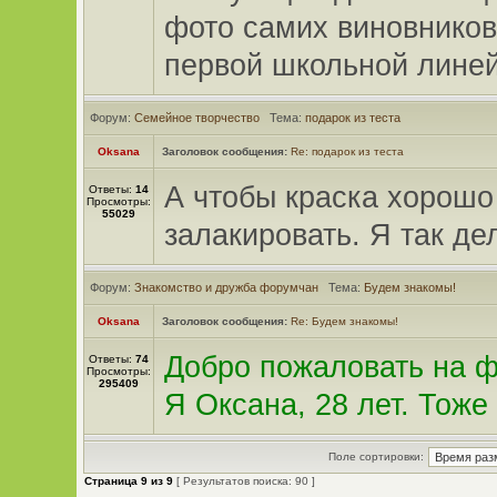
фото самих виновников
первой школьной линей
Форум:
Семейное творчество
Тема:
подарок из теста
Oksana
Заголовок сообщения:
Re: подарок из теста
А чтобы краска хорошо
Ответы:
14
Просмотры:
55029
залакировать. Я так д
Форум:
Знакомство и дружба форумчан
Тема:
Будем знакомы!
Oksana
Заголовок сообщения:
Re: Будем знакомы!
Добро пожаловать на 
Ответы:
74
Просмотры:
295409
Я Оксана, 28 лет. Тоже
Поле сортировки:
Страница
9
из
9
[ Результатов поиска: 90 ]